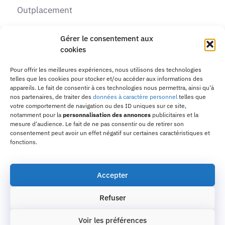
Outplacement
Recrutement
Gérer le consentement aux
cookies
Formations
Pour offrir les meilleures expériences, nous utilisons des technologies
telles que les cookies pour stocker et/ou accéder aux informations des
Contactez-nous
appareils. Le fait de consentir à ces technologies nous permettra, ainsi qu'à
nos partenaires, de traiter des
données à caractère personnel
telles que
Adresse :
10 passage de la Margeride, 31770
votre comportement de navigation ou des ID uniques sur ce site,
notamment pour la
personnalisation des annonces
publicitaires et la
Colomiers
mesure d'audience. Le fait de ne pas consentir ou de retirer son
consentement peut avoir un effet négatif sur certaines caractéristiques et
Email :
contact31@orientaction.com
fonctions.
Téléphone :
09 83 39 90 39
Accepter
Refuser
Copyright © 2022 | Une création de Lucas Pusset |
Site optimisée par Au2vi
Voir les préférences