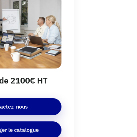
r de 2100€ HT
actez-nous
ger le catalogue