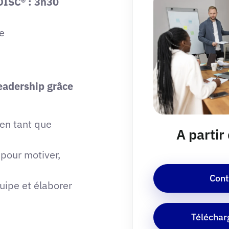
 DISC® : 3h30
e
eadership grâce
en tant que
A parti
pour motiver,
Cont
uipe et élaborer
Téléchar