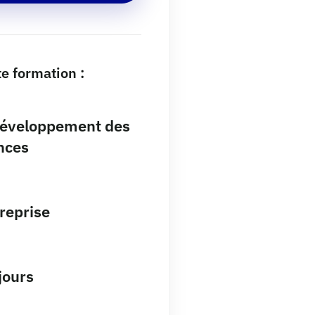
e formation :
développement des
nces
reprise
 jours