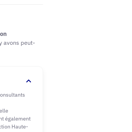
ion
y avons peut-
consultants
elle
ent également
action Haute-