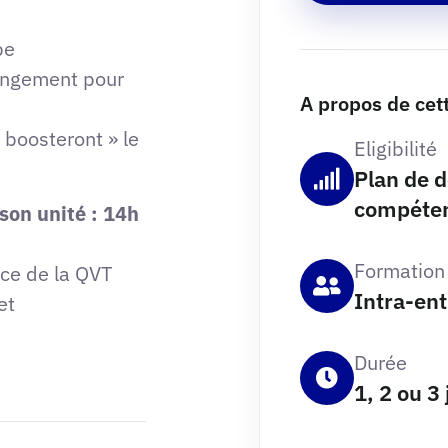
pe
hangement pour
A propos de cett
 boosteront » le
Eligibilité
Plan de 
compéte
son unité : 14h
Formation
ice de la QVT
Intra-ent
et
Durée
1, 2 ou 3