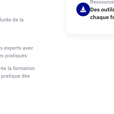
Ressource
Des outil
chaque f
durée de la
ts experts avec
es pratiques
rès la formation
n pratique des