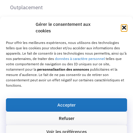
Outplacement
Recrutement
Gérer le consentement aux
cookies
Formations
Pour offrir les meilleures expériences, nous utilisons des technologies
telles que les cookies pour stocker et/ou accéder aux informations des
Contactez-nous
appareils. Le fait de consentir à ces technologies nous permettra, ainsi qu'à
nos partenaires, de traiter des
données à caractère personnel
telles que
Adresse :
10 passage de la Margeride, 31770
votre comportement de navigation ou des ID uniques sur ce site,
notamment pour la
personnalisation des annonces
publicitaires et la
Colomiers
mesure d'audience. Le fait de ne pas consentir ou de retirer son
consentement peut avoir un effet négatif sur certaines caractéristiques et
Email :
contact31@orientaction.com
fonctions.
Téléphone :
09 83 39 90 39
Accepter
Refuser
Copyright © 2022 | Une création de Lucas Pusset |
Site optimisée par Au2vi
Voir les préférences