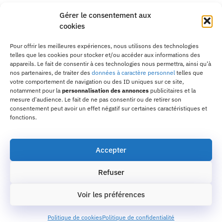
Recrutement
Gérer le consentement aux
cookies
Formations
Pour offrir les meilleures expériences, nous utilisons des technologies
telles que les cookies pour stocker et/ou accéder aux informations des
Contactez-nous
appareils. Le fait de consentir à ces technologies nous permettra, ainsi qu'à
nos partenaires, de traiter des
données à caractère personnel
telles que
Adresse :
10 passage de la Margeride, 31770
votre comportement de navigation ou des ID uniques sur ce site,
notamment pour la
personnalisation des annonces
publicitaires et la
Colomiers
mesure d'audience. Le fait de ne pas consentir ou de retirer son
consentement peut avoir un effet négatif sur certaines caractéristiques et
Email :
contact31@orientaction.com
fonctions.
Téléphone :
09 83 39 90 39
Accepter
Refuser
Copyright © 2022 | Une création de Lucas Pusset |
Site optimisée par Au2vi
Voir les préférences
Politique de cookies
Politique de confidentialité